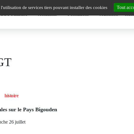
u
Tout acc
l'utilisation de services tiers pouvant installer des cookies
 CGT Finistère
Actualités
Formations
Adhésion
Ress
cipal
GT
histoire
ales sur le Pays Bigouden
nche 26 juillet