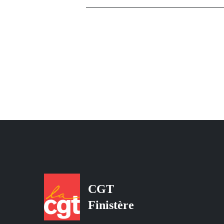
Pagination
CGT
Finistère