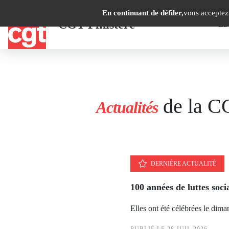
Men
Panneau de gestion des cookies
Aller
En continuant de défiler,
vous acceptez 
au
CGT Finistère
La
prin
contenu
principal
de la C
Actualités
DERNIÈRE ACTUALITÉ
100 années de luttes soci
Elles ont été célébrées le dima