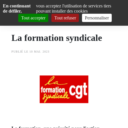
Panneau de gestion des cookies
Aller
En continuant
vous acceptez l'utilisation de services tiers
de défiler,
pouvant installer des cookies
CGT Finistère
au
Tout accepter
Tout refuser
Personnaliser
contenu
You
principal
La formation syndicale
are
La CGT Finistère
Toggle
here
Actualités
PUBLIÉ LE 10 MAI. 2023
Toggle
Formations
Toggle
Adhésion
Ressources militantes
NVO
Thématiques
Toggle