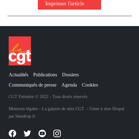
Imprimer l'article
Actualités
Publications
Dossiers
Communiqués de presse
Agenda
Cookies
CGT Finistère © 2022 - Tous droits réservés
Mentions légales
-
La galaxie de sites CGT
-
Usine à sites Drupal
par
bluedrop.fr