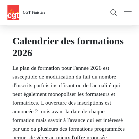
Panneau de gestion des cookies
Aller
CGT Finistère
au
contenu
You
principal
Calendrier des formations
are
La CGT Finistère
Toggle
2026
here
Actualités
Toggle
Le plan de formation pour l'année 2026 est
Formations
Toggle
susceptible de modification du fait du nombre
Adhésion
d'inscrits parfois insuffisant ou de l'actualité qui
peut également monopoliser les formateurs et
Ressources militantes
formatrices. L'ouverture des inscriptions est
NVO
annoncée 2 mois avant la date de chaque
formation mais savoir à l'avance qui est intéressé
Thématiques
Toggle
par une ou plusieurs des formations programmées
permet de gérer au mieux l'offre proposée.